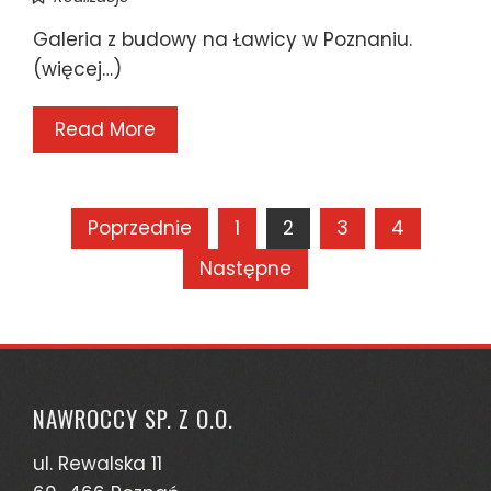
Galeria z budowy na Ławicy w Poznaniu.
(więcej…)
Read More
Stronicowanie
Poprzednie
1
2
3
4
wpisów
Następne
NAWROCCY SP. Z O.O.
ul. Rewalska 11