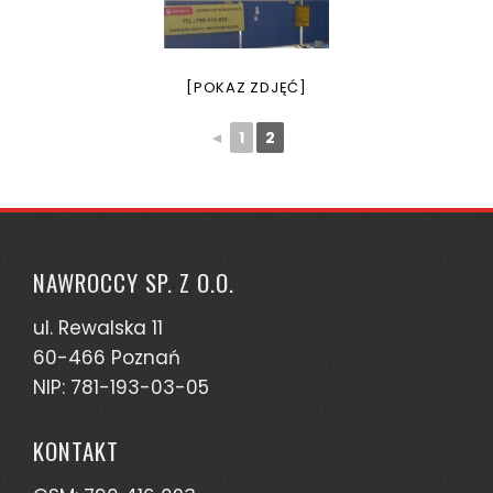
[POKAZ ZDJĘĆ]
◄
1
2
NAWROCCY SP. Z O.O.
ul. Rewalska 11
60-466 Poznań
NIP: 781-193-03-05
KONTAKT